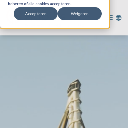
beheren of alle cookies accepteren.
Accepteren
Weigeren
Onze diensten
Onze expertise
Voor jou
Vacatures
35
Actueel
Over ons
Contact