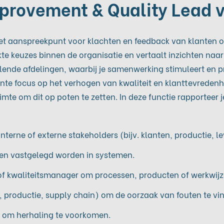
mprovement & Quality Lead 
et aanspreekpunt voor klachten en feedback van klanten o
kte keuzes binnen de organisatie en vertaalt inzichten naa
lende afdelingen, waarbij je samenwerking stimuleert en p
ante focus op het verhogen van kwaliteit en klanttevrede
 ruimte om dit op poten te zetten. In deze functie rapportee
terne of externe stakeholders (bijv. klanten, productie, le
d en vastgelegd worden in systemen.
kwaliteitsmanager om processen, producten of werkwijze
roductie, supply chain) om de oorzaak van fouten te vin
s om herhaling te voorkomen.