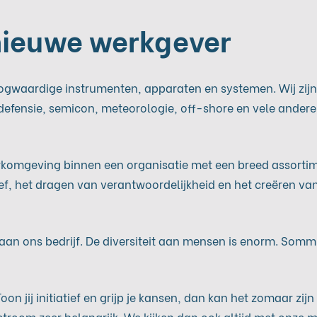
nieuwe werkgever
ogwaardige instrumenten, apparaten en systemen. Wij zijn t
n defensie, semicon, meteorologie, off-shore en vele ande
erkomgeving binnen een organisatie met een breed assorti
tief, het dragen van verantwoordelijkheid en het creëren 
n ons bedrijf. De diversiteit aan mensen is enorm. Sommige
 Toon jij initiatief en grijp je kansen, dan kan het zomaar zi
stroom zeer belangrijk. We kijken dan ook altijd met onze 