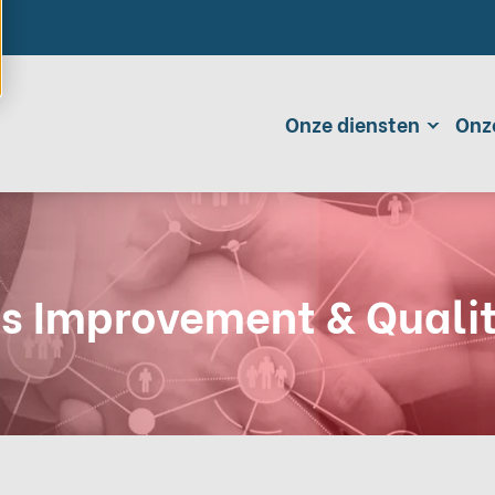
Onze diensten
Onz
s Improvement & Quali