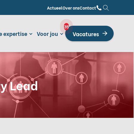
Actueel
Over ons
Contact
35
e expertise
Voor jou
Vacatures
ty Lead