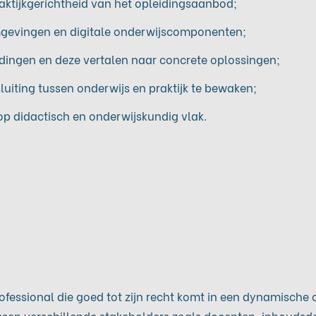
ktijkgerichtheid van het opleidingsaanbod;
omgevingen en digitale onderwijscomponenten;
dingen en deze vertalen naar concrete oplossingen;
uiting tussen onderwijs en praktijk te bewaken;
p didactisch en onderwijskundig vlak.
rofessional die goed tot zijn recht komt in een dynamische
sen verschillende stakeholders zoals docenten, inhoudsde